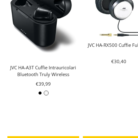
JVC HA-RX500 Cuffie Ful
Prezzo
€30,40
JVC HA-A3T Cuffie Intrauricolari
di
Bluetooth Truly Wireless
vendita
Prezzo
€39,99
di
N
B
vendita
e
i
r
a
o
n
c
o